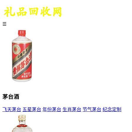
☰
茅台酒
飞天茅台
五星茅台
年份茅台
生肖茅台
节气茅台
纪念定制