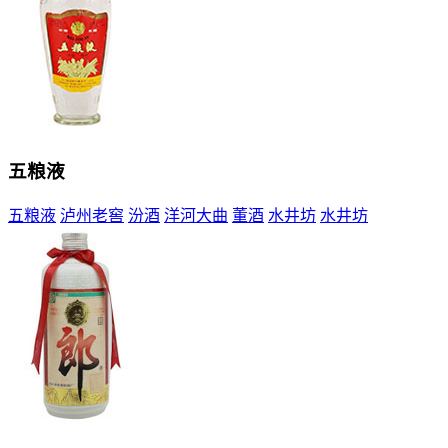
五粮液
五粮液
泸州老窖
汾酒
洋河大曲
董酒
水井坊
水井坊