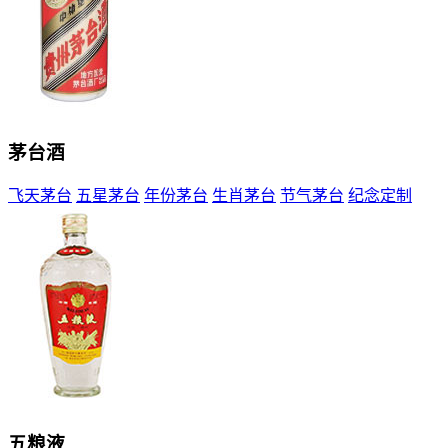
茅台酒
飞天茅台
五星茅台
年份茅台
生肖茅台
节气茅台
纪念定制
五粮液