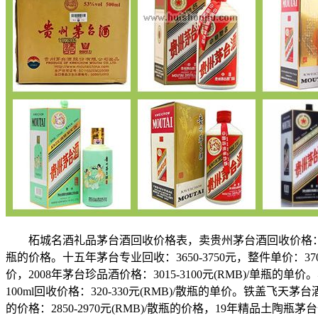
柘城名酒礼品茅台酒回收价格表，卖贵州茅台酒回收价格：回收茅台飞天：
瓶的价格。十五年茅台专业回收：3650-3750元，整件单价：3700-
价，2008年茅台珍品酒价格：3015-3100元(RMB)/单瓶的单
100ml回收价格：320-330元(RMB)/散瓶的单价。铁盖飞天茅台
的价格：2850-2970元(RMB)/散瓶的价格，19年精品土陶瓶茅台