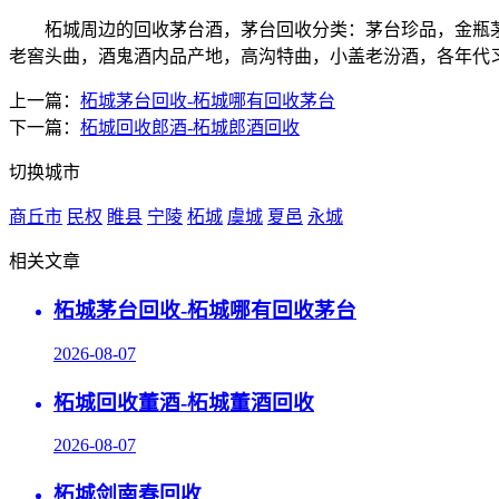
柘城周边的回收茅台酒，茅台回收分类：茅台珍品，金瓶茅台
老窖头曲，酒鬼酒内品产地，高沟特曲，小盖老汾酒，各年代习
上一篇：
柘城茅台回收-柘城哪有回收茅台
下一篇：
柘城回收郎酒-柘城郎酒回收
切换城市
商丘市
民权
睢县
宁陵
柘城
虞城
夏邑
永城
相关文章
柘城茅台回收-柘城哪有回收茅台
2026-08-07
柘城回收董酒-柘城董酒回收
2026-08-07
柘城剑南春回收