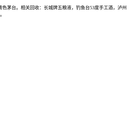
色茅台。相关回收：长城牌五粮液，钓鱼台53度手工酒，泸州
草。