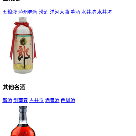
五粮液
泸州老窖
汾酒
洋河大曲
董酒
水井坊
水井坊
其他名酒
郎酒
剑南春
古井贡
酒鬼酒
西凤酒