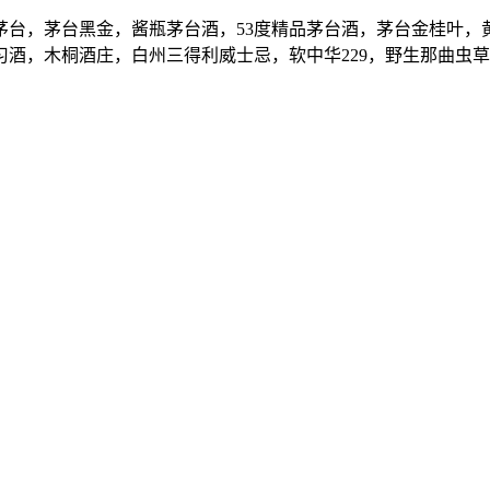
，茅台黑金，酱瓶茅台酒，53度精品茅台酒，茅台金桂叶，黄
酒，木桐酒庄，白州三得利威士忌，软中华229，野生那曲虫