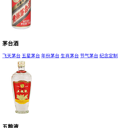
茅台酒
飞天茅台
五星茅台
年份茅台
生肖茅台
节气茅台
纪念定制
五粮液