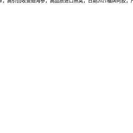
价回收鱼翅海参，高品质进口燕窝，日期2021福牌阿胶，产