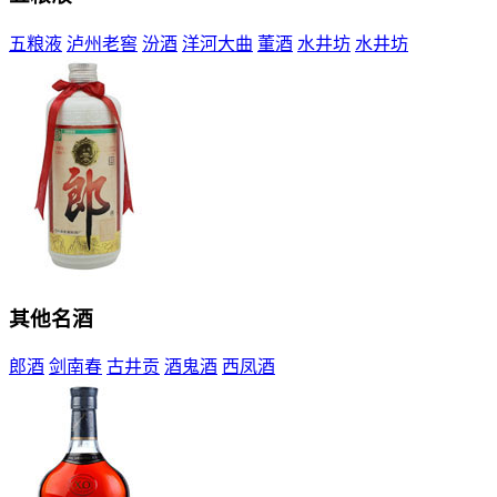
五粮液
泸州老窖
汾酒
洋河大曲
董酒
水井坊
水井坊
其他名酒
郎酒
剑南春
古井贡
酒鬼酒
西凤酒