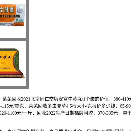
021北京同仁堂牌安宫牛黄丸/1个装的价值：380-410元，香
5-115元/壹克，莱芜回收冬虫夏草4.5根大小/克报价多少钱：65-9
20-1100元/一斤，回收2022生产日期福牌阿胶：370-385元，淡