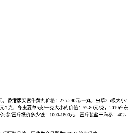
港版安宫牛黄丸价格：275-290元/一丸，虫草2.5根大小/
0元/1克，冬虫夏草5支/一克大小的价值：55-80元/克，2019产东
干海参/壹斤报价多少钱：1000-1800元，壹斤装盐干海参：402-