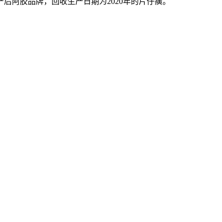
后阿胶品牌，回收生产日期为2020年的片仔癀。