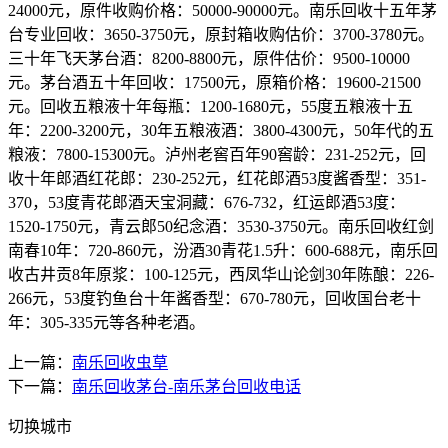
24000元，原件收购价格：50000-90000元。南乐回收十五年茅
台专业回收：3650-3750元，原封箱收购估价：3700-3780元。
三十年飞天茅台酒：8200-8800元，原件估价：9500-10000
元。茅台酒五十年回收：17500元，原箱价格：19600-21500
元。回收五粮液十年每瓶：1200-1680元，55度五粮液十五
年：2200-3200元，30年五粮液酒：3800-4300元，50年代的五
粮液：7800-15300元。泸州老窖百年90窖龄：231-252元，回
收十年郎酒红花郎：230-252元，红花郎酒53度酱香型：351-
370，53度青花郎酒天宝洞藏：676-732，红运郎酒53度：
1520-1750元，青云郎50纪念酒：3530-3750元。南乐回收红剑
南春10年：720-860元，汾酒30青花1.5升：600-688元，南乐回
收古井贡8年原浆：100-125元，西凤华山论剑30年陈酿：226-
266元，53度钓鱼台十年酱香型：670-780元，回收国台老十
年：305-335元等各种老酒。
上一篇：
南乐回收虫草
下一篇：
南乐回收茅台-南乐茅台回收电话
切换城市