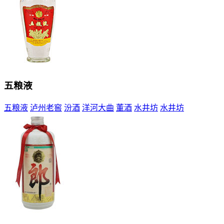
五粮液
五粮液
泸州老窖
汾酒
洋河大曲
董酒
水井坊
水井坊