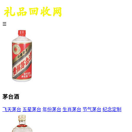
☰
茅台酒
飞天茅台
五星茅台
年份茅台
生肖茅台
节气茅台
纪念定制