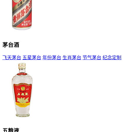
茅台酒
飞天茅台
五星茅台
年份茅台
生肖茅台
节气茅台
纪念定制
五粮液