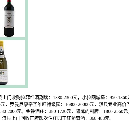
菲红酒副牌：1380-2360元，小拉图城堡：950-1860元，
8800元，罗曼尼康帝圣维旺特级园：16800-20000元，淇县专业高价
680-2000元。金钟酒庄：380-1720元，啸鹰的副牌：1860-
88元，淇县上门回收正牌靓次伯庄园干红葡萄酒：368-488元。