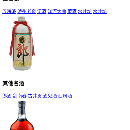
五粮液
泸州老窖
汾酒
洋河大曲
董酒
水井坊
水井坊
其他名酒
郎酒
剑南春
古井贡
酒鬼酒
西凤酒